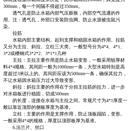
300mm，每一个间隔不得超过350mm。
透气孔是防止水箱内部气压膨胀，内部空气流通的作
用。注：透气孔，外部口安装防虫网。防止水源被虫鼠污
染。
拉筋
水箱内部主要结构。起到支撑和稳固水箱的作用。拉筋
又分为主拉、斜拉、立柱三大类。一般型号分为4*4、4*1、
3*2或槽钢式3*2*2、3*1*1几种
主拉：主拉主要作用是防止水箱变形，一般采用较厚材
料4*4规格。其间距一般为1000mm一条，大型水箱特别是高
度超过3米以上的。其间距应该为500mm一条，确保其拉力，
不让水箱因水箱压力过大导致变形。
斜拉：斜拉主要的作用在于分担主拉筋的拉力，进一步
对水箱板进行稳固，切成500mm
的长度，连接在水箱与主拉之间。常规尺寸为4*1厚度一
般以靠近顶部的侧板厚度为基准。
立柱：主要的作用是支撑作用，防止顶板蹋陷，变形。
一般采用4*4的规格，厚度以顶部板厚为基准。
6.法兰片、丝口