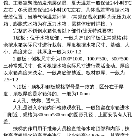
馆。主要靠聚胺酯发泡层保温。夏天温差一般保证24小时5℃
左右，冬天温差保证24小时10℃左右。具体温差需根据水箱
安装位置，当地气候温差计算。(常规保温水箱即为无压力水
箱，膨胀式水箱为有压力水箱，需整体密封焊接。)
完整的不锈钢水箱包含以下部件(除无特殊要求)
1底板：位于水箱底部，一般为2*1的平板(正常规格)其
余按水箱实际尺寸进行裁剪。厚度根据水箱尺寸、基础、大
小、高度来定。其厚度一般为3.0~1.2
2.侧板：侧板尺寸分为1000*1000、1000*500、500*500
三种常规尺寸。也可根据水箱实际尺寸进行灵活变动。厚度
以水箱高度来决定。一般离底部越近。板材越厚。一般为
2.5~1.2
3.顶板：顶板和侧板规格型号是一致的，区分在于厚
度，顶板厚度是水箱薄的。一般为1.0mm
4.人孔、扶梯、透气孔
人孔是进入水箱内部检修观察孔。一般预留在水箱进水
口附近，规格为800mm*800mm的圆形孔径，上面安装有人孔
盖。
扶梯的作用用于维修人员检查维修水箱顶部和内部，扶
梯高度根据水箱高度来决定，比水箱高出200mm，其宽度为