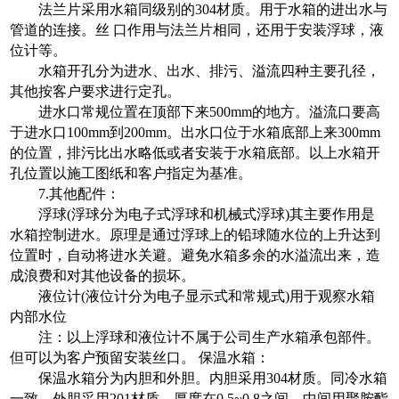
法兰片采用水箱同级别的304材质。用于水箱的进出水与
管道的连接。丝 口作用与法兰片相同，还用于安装浮球，液
位计等。
水箱开孔分为进水、出水、排污、溢流四种主要孔径，
其他按客户要求进行定孔。
进水口常规位置在顶部下来500mm的地方。溢流口要高
于进水口100mm到200mm。出水口位于水箱底部上来300mm
的位置，排污比出水略低或者安装于水箱底部。以上水箱开
孔位置以施工图纸和客户指定为基准。
7.其他配件：
浮球(浮球分为电子式浮球和机械式浮球)其主要作用是
水箱控制进水。原理是通过浮球上的铅球随水位的上升达到
位置时，自动将进水关避。避免水箱多余的水溢流出来，造
成浪费和对其他设备的损坏。
液位计(液位计分为电子显示式和常规式)用于观察水箱
内部水位
注：以上浮球和液位计不属于公司生产水箱承包部件。
但可以为客户预留安装丝口。 保温水箱：
保温水箱分为内胆和外胆。内胆采用304材质。同冷水箱
一致。外胆采用201材质，厚度在0.5~0.8之间。中间用聚胺酯