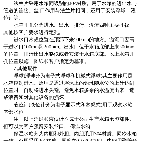
法兰片采用水箱同级别的304材质。用于水箱的进出水与
管道的连接。丝 口作用与法兰片相同，还用于安装浮球，液
位计等。
水箱开孔分为进水、出水、排污、溢流四种主要孔径，
其他按客户要求进行定孔。
进水口常规位置在顶部下来500mm的地方。溢流口要高
于进水口100mm到200mm。出水口位于水箱底部上来300mm
的位置，排污比出水略低或者安装于水箱底部。以上水箱开
孔位置以施工图纸和客户指定为基准。
7.其他配件：
浮球(浮球分为电子式浮球和机械式浮球)其主要作用是
水箱控制进水。原理是通过浮球上的铅球随水位的上升达到
位置时，自动将进水关避。避免水箱多余的水溢流出来，造
成浪费和对其他设备的损坏。
液位计(液位计分为电子显示式和常规式)用于观察水箱
内部水位
注：以上浮球和液位计不属于公司生产水箱承包部件。
但可以为客户预留安装丝口。 保温水箱：
保温水箱分为内胆和外胆。内胆采用304材质。同冷水箱
一致。外胆采用201材质，厚度在0.5~0.8之间。中间用聚胺酯