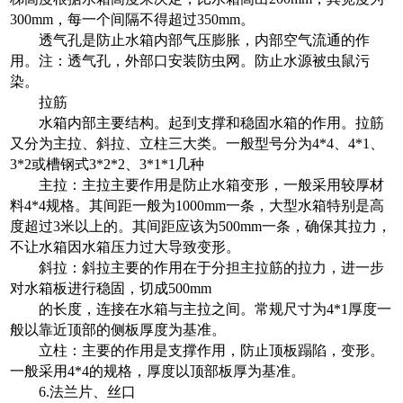
300mm，每一个间隔不得超过350mm。
透气孔是防止水箱内部气压膨胀，内部空气流通的作
用。注：透气孔，外部口安装防虫网。防止水源被虫鼠污
染。
拉筋
水箱内部主要结构。起到支撑和稳固水箱的作用。拉筋
又分为主拉、斜拉、立柱三大类。一般型号分为4*4、4*1、
3*2或槽钢式3*2*2、3*1*1几种
主拉：主拉主要作用是防止水箱变形，一般采用较厚材
料4*4规格。其间距一般为1000mm一条，大型水箱特别是高
度超过3米以上的。其间距应该为500mm一条，确保其拉力，
不让水箱因水箱压力过大导致变形。
斜拉：斜拉主要的作用在于分担主拉筋的拉力，进一步
对水箱板进行稳固，切成500mm
的长度，连接在水箱与主拉之间。常规尺寸为4*1厚度一
般以靠近顶部的侧板厚度为基准。
立柱：主要的作用是支撑作用，防止顶板蹋陷，变形。
一般采用4*4的规格，厚度以顶部板厚为基准。
6.法兰片、丝口