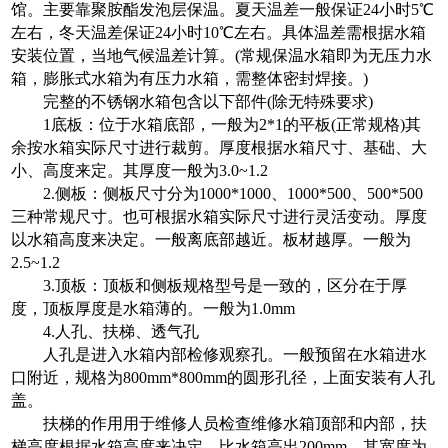
馆。主要靠聚胺酯发泡层保温。夏天温差一般保证24小时5℃
左右，冬天温差保证24小时10℃左右。具体温差需根据水箱
安装位置，当地气候温差计算。(常规保温水箱即为无压力水
箱，膨胀式水箱为有压力水箱，需整体密封焊接。)
完整的不锈钢水箱包含以下部件(除无特殊要求)
1底板：位于水箱底部，一般为2*1的平板(正常规格)其
余按水箱实际尺寸进行裁剪。厚度根据水箱尺寸、基础、大
小、高度来定。其厚度一般为3.0~1.2
2.侧板：侧板尺寸分为1000*1000、1000*500、500*500
三种常规尺寸。也可根据水箱实际尺寸进行灵活变动。厚度
以水箱高度来决定。一般离底部越近。板材越厚。一般为
2.5~1.2
3.顶板：顶板和侧板规格型号是一致的，区分在于厚
度，顶板厚度是水箱薄的。一般为1.0mm
4.人孔、扶梯、透气孔
人孔是进入水箱内部检修观察孔。一般预留在水箱进水
口附近，规格为800mm*800mm的圆形孔径，上面安装有人孔
盖。
扶梯的作用用于维修人员检查维修水箱顶部和内部，扶
梯高度根据水箱高度来决定，比水箱高出200mm，其宽度为