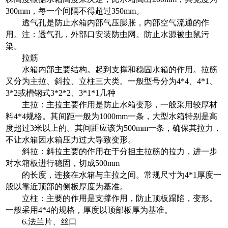
300mm，每一个间隔不得超过350mm。
透气孔是防止水箱内部气压膨胀，内部空气流通的作
用。注：透气孔，外部口安装防虫网。防止水源被虫鼠污
染。
拉筋
水箱内部主要结构。起到支撑和稳固水箱的作用。拉筋
又分为主拉、斜拉、立柱三大类。一般型号分为4*4、4*1、
3*2或槽钢式3*2*2、3*1*1几种
主拉：主拉主要作用是防止水箱变形，一般采用较厚材
料4*4规格。其间距一般为1000mm一条，大型水箱特别是高
度超过3米以上的。其间距应该为500mm一条，确保其拉力，
不让水箱因水箱压力过大导致变形。
斜拉：斜拉主要的作用在于分担主拉筋的拉力，进一步
对水箱板进行稳固，切成500mm
的长度，连接在水箱与主拉之间。常规尺寸为4*1厚度一
般以靠近顶部的侧板厚度为基准。
立柱：主要的作用是支撑作用，防止顶板蹋陷，变形。
一般采用4*4的规格，厚度以顶部板厚为基准。
6.法兰片、丝口