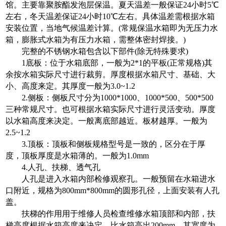
馆。主要靠聚胺酯发泡层保温。夏天温差一般保证24小时5℃
左右，冬天温差保证24小时10℃左右。具体温差需根据水箱
安装位置，当地气候温差计算。(常规保温水箱即为无压力水
箱，膨胀式水箱为有压力水箱，需整体密封焊接。)
完整的不锈钢水箱包含以下部件(除无特殊要求)
1底板：位于水箱底部，一般为2*1的平板(正常规格)其
余按水箱实际尺寸进行裁剪。厚度根据水箱尺寸、基础、大
小、高度来定。其厚度一般为3.0~1.2
2.侧板：侧板尺寸分为1000*1000、1000*500、500*500
三种常规尺寸。也可根据水箱实际尺寸进行灵活变动。厚度
以水箱高度来决定。一般离底部越近。板材越厚。一般为
2.5~1.2
3.顶板：顶板和侧板规格型号是一致的，区分在于厚
度，顶板厚度是水箱薄的。一般为1.0mm
4.人孔、扶梯、透气孔
人孔是进入水箱内部检修观察孔。一般预留在水箱进水
口附近，规格为800mm*800mm的圆形孔径，上面安装有人孔
盖。
扶梯的作用用于维修人员检查维修水箱顶部和内部，扶
梯高度根据水箱高度来决定，比水箱高出200mm，其宽度为