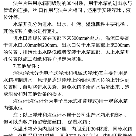
法兰片采用水箱同级别的304材质。用于水箱的进出水与
管道的连接。丝 口作用与法兰片相同，还用于安装浮球，液
位计等。
水箱开孔分为进水、出水、排污、溢流四种主要孔径，
其他按客户要求进行定孔。
进水口常规位置在顶部下来500mm的地方。溢流口要高
于进水口100mm到200mm。出水口位于水箱底部上来300mm
的位置，排污比出水略低或者安装于水箱底部。以上水箱开
孔位置以施工图纸和客户指定为基准。
7.其他配件：
浮球(浮球分为电子式浮球和机械式浮球)其主要作用是
水箱控制进水。原理是通过浮球上的铅球随水位的上升达到
位置时，自动将进水关避。避免水箱多余的水溢流出来，造
成浪费和对其他设备的损坏。
液位计(液位计分为电子显示式和常规式)用于观察水箱
内部水位
注：以上浮球和液位计不属于公司生产水箱承包部件。
但可以为客户预留安装丝口。 保温水箱：
保温水箱分为内胆和外胆。内胆采用304材质。同冷水箱
一致。外胆采用201材质，厚度在0.5~0.8之间。中间用聚胺酯